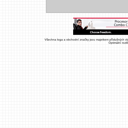
Všechna loga a obchodní značky jsou majetkem příslušných vla
Optimální rozl