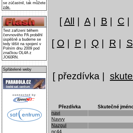
se zúčastnil, tak můžete
zde.
[
All
|
A
|
B
|
C
Test zařízení během
červnového PA proběhl
úspěšně a budeme se
[
O
|
P
|
Q
|
R
|
S
tedy těšit na spojení v
Polním dnu 2009 pod
značkou OL4A z
JO60RN.
Spřátelené weby
[ přezdívka |
skut
Přezdívka
Skutečné jmén
navi
Navvy
Nazgul
nc44