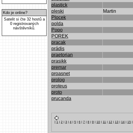
plastick
pleski
Martin
Kdo je online?
Plocek
Satelit si čte 32 hostů a
polda
0 registrovaných
návštěvníků.
Popo
POREK
pracak
prádis
praetorian
prasikk
premar
proasnet
prolog
proteus
proto
prucanda
[
1
|
2
|
3
|
4
|
5
|
6
|
7
|
8
|
9
|
10
|
11
|
12
|
13
|
14
|
15