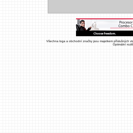
Všechna loga a obchodní značky jsou majetkem příslušných vla
Optimální rozl