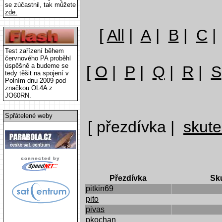
se zúčastnil, tak můžete
zde.
[
All
|
A
|
B
|
C
Test zařízení během
červnového PA proběhl
úspěšně a budeme se
[
O
|
P
|
Q
|
R
|
S
tedy těšit na spojení v
Polním dnu 2009 pod
značkou OL4A z
JO60RN.
Spřátelené weby
[ přezdívka |
skut
Přezdívka
Sk
pitkin69
pito
pivas
pkochan