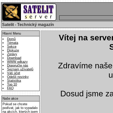
Satelit - Technický magazín
Hlavní Menu
Vítej na serve
Domů
Témata
Sekce
Diskuze
Zprávy
Download
WWW odkazy
Zdravíme naše
Doporučte nás
Seznam uživatelů
u
Váš účet
Odešli novinky
Statistika
Top 10
FAQ
Dosud jsme z
Naše akce
Pokud se chcete
podívat, jak to vypadalo
na akcích, kterých jsem