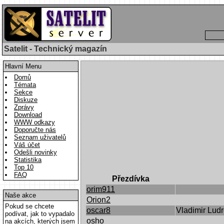
Satelit - Technický magazín
Hlavní Menu
Domů
Témata
Sekce
Diskuze
Zprávy
Download
WWW odkazy
Doporučte nás
Seznam uživatelů
Váš účet
Odešli novinky
Statistika
Top 10
FAQ
Přezdívka
orim911
Naše akce
Orion2
Pokud se chcete
oscar8
Vladimir Lud
podívat, jak to vypadalo
osho
na akcích, kterých jsem