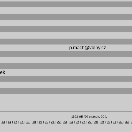
p.mach@volny.cz
ček
1192
All
(60 stránek, 20 ).
|
13
|
14
|
15
|
16
|
17
|
18
|
19
|
20
|
21
|
22
|
23
|
24
|
25
|
26
|
27
|
28
|
29
|
30
|
31
|
32
|
33
|