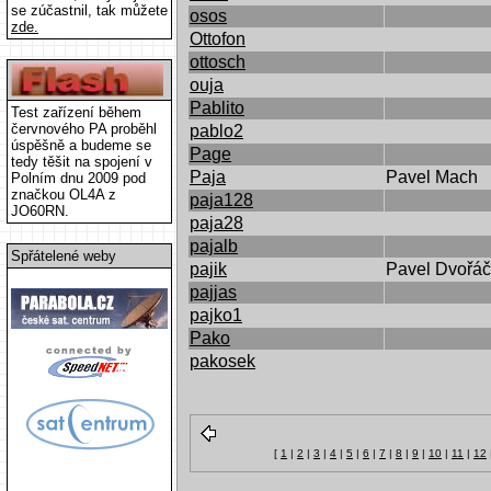
se zúčastnil, tak můžete
osos
zde.
Ottofon
ottosch
ouja
Pablito
Test zařízení během
červnového PA proběhl
pablo2
úspěšně a budeme se
Page
tedy těšit na spojení v
Paja
Pavel Mach
Polním dnu 2009 pod
značkou OL4A z
paja128
JO60RN.
paja28
pajalb
Spřátelené weby
pajik
Pavel Dvořá
pajjas
pajko1
Pako
pakosek
[
1
|
2
|
3
|
4
|
5
|
6
|
7
|
8
|
9
|
10
|
11
|
12