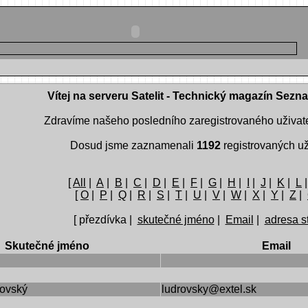
Vítej na serveru Satelit - Technický magazín Sezn
Zdravíme našeho posledního zaregistrovaného uživat
Dosud jsme zaznamenali
1192
registrovaných už
[
All
|
A
|
B
|
C
|
D
|
E
|
F
|
G
|
H
|
I
|
J
|
K
|
L
[
O
|
P
|
Q
|
R
|
S
|
T
|
U
|
V
|
W
|
X
|
Y
|
Z
|
[ přezdívka |
skutečné jméno
|
Email
|
adresa s
Skutečné jméno
Email
rovský
ludrovsky@extel.sk