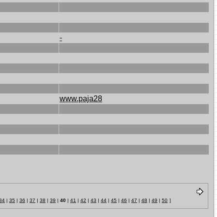
-
www.paja28
34
|
35
|
36
|
37
|
38
|
39
|
40
|
41
|
42
|
43
|
44
|
45
|
46
|
47
|
48
|
49
|
50
]