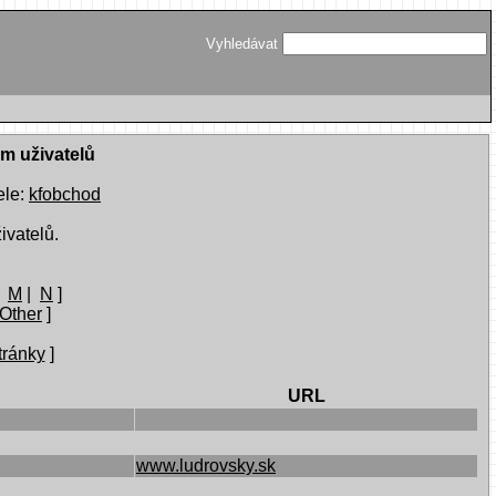
Vyhledávat
am uživatelů
ele:
kfobchod
ivatelů.
|
M
|
N
]
Other
]
tránky
]
URL
www.ludrovsky.sk