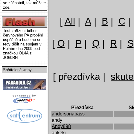
se zúčastnil, tak můžete
zde.
[
All
|
A
|
B
|
C
Test zařízení během
červnového PA proběhl
úspěšně a budeme se
[
O
|
P
|
Q
|
R
|
S
tedy těšit na spojení v
Polním dnu 2009 pod
značkou OL4A z
JO60RN.
Spřátelené weby
[ přezdívka |
skut
Přezdívka
Sk
andersonabass
andy
Andy898
ankeki