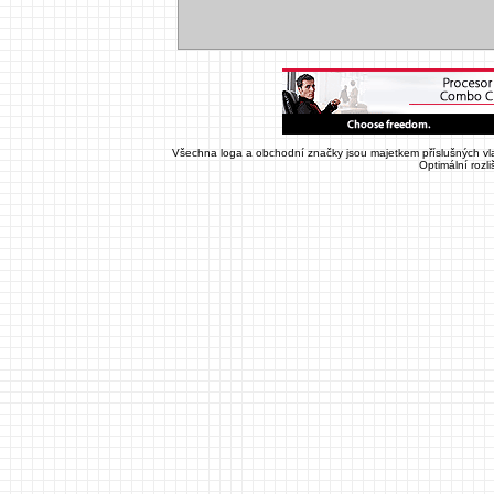
Všechna loga a obchodní značky jsou majetkem příslušných vla
Optimální rozl