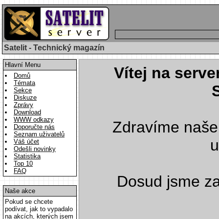
Satelit - Technický magazín
Hlavní Menu
Vítej na serve
Domů
Témata
Sekce
Diskuze
Zprávy
Download
WWW odkazy
Zdravíme naše
Doporučte nás
Seznam uživatelů
u
Váš účet
Odešli novinky
Statistika
Top 10
FAQ
Dosud jsme z
Naše akce
Pokud se chcete
podívat, jak to vypadalo
na akcích, kterých jsem