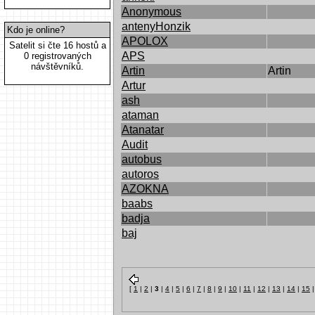
Anonymous
antenyHonzik
Kdo je online?
APOLOX
Satelit si čte 16 hostů a
APS
0 registrovaných
návštěvníků.
Artin
Artin
Artur
ash
ataman
Atanatar
Audit
autobus
autoros
AZOKNA
baabs
badja
baj
[
1
|
2
|
3
|
4
|
5
|
6
|
7
|
8
|
9
|
10
|
11
|
12
|
13
|
14
|
15