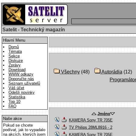
Satelit - Technický magazín
Hlavní Menu
Domů
Témata
Sekce
Diskuze
Zprávy
Download
Všechny
(48)
Autorádia
(12
WWW odkazy
Doporučte nás
Programáto
Seznam uživatelů
Váš účet
Odešli novinky
Statistika
Top 10
FAQ
Jméno
Naše akce
KAMERA Sony TR 705E
Pokud se chcete
TV Philips 28ML8916 - 2
podívat, jak to vypadalo
na akcích, kterých jsem
KAMERA Sony TR 705E