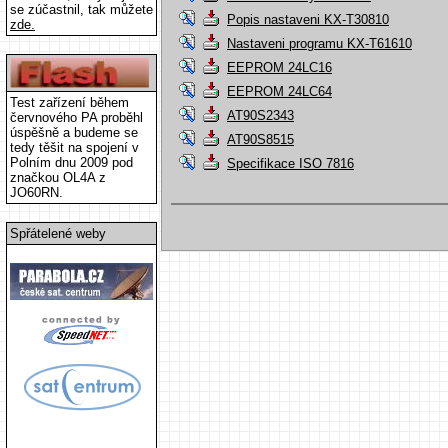
se zúčastnil, tak můžete
Popis nastaveni KX-T30810
zde.
Nastaveni programu KX-T61610
EEPROM 24LC16
EEPROM 24LC64
Test zařízení během
AT90S2343
červnového PA proběhl
úspěšně a budeme se
AT90S8515
tedy těšit na spojení v
Polním dnu 2009 pod
Specifikace ISO 7816
značkou OL4A z
JO60RN.
Spřátelené weby