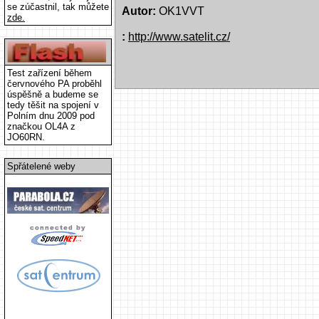
se zúčastnil, tak můžete
Autor:
OK1VVT
zde.
:
http://www.satelit.cz/
Test zařízení během
červnového PA proběhl
úspěšně a budeme se
tedy těšit na spojení v
Polním dnu 2009 pod
značkou OL4A z
JO60RN.
Spřátelené weby