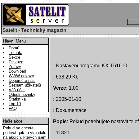
Satelit - Technický magazín
Hlavní Menu
Domů
Témata
Sekce
Diskuze
:
Nastaveni programu KX-T61610
Zprávy
Download
WWW odkazy
:
638.29 Kb
Doporučte nás
Seznam uživatelů
Verze:
1.00
Váš účet
Odešli novinky
:
2005-01-10
Statistika
Top 10
FAQ
:
Dokumentace
Naše akce
Popis:
Pokud potrebujete nastavit tel
Pokud se chcete
:
11321
podívat, jak to vypadalo
na akcích, kterých jsem