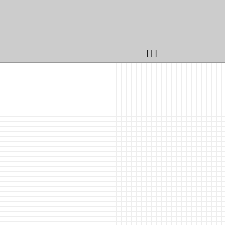
[
|
]