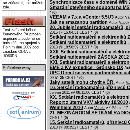
Synchronizace času v doméně WIN 
se zúčastnil, tak můžete
zde.
Smazání otevřeného souboru na MS
* (
0
)
VEEAM v 7.x a vCenter 5.5U3
Autor
Va
Jak na smazanou partition
Autor
Vasek
20. Jubilejní setkání radioamatérů,
Test zařízení během
2015 @ 15:04:31 CEST * (
0
)
červnového PA proběhl
Setkání radioamatérů a elektronik
úspěšně a budeme se
Setkání radioamatérů a elektroniků ,
tedy těšit na spojení v
Polním dnu 2009 pod
2013 @ 18:50:59 CEST * (
0
)
značkou OL4A z
XXII. Setkání radioamatérů a elektro
JO60RN.
Setkání radioamatérů ZÁSEKA 2012
XXI. Setkání radioamatérů a elektron
EME a KV expedice - Grónsko OX
Spřátelené weby
Au
UPC Direct se svým partnerským call
09:51:35 CEST * (
0
)
Jaký satelit mohu chytit v ČR.
Autor
V
16. Setkání radioamatérů,příznivců 
červen 2011 @ 08:11:06 CEST * (
0
)
XX. Setkání radioamatérů a elektroni
Report z úterní VKV aktivity 10/2010
Weinheim 2010
Autor
Vasek
v * Pátek, 17.
21. MEZINÁRODNÍ SETKÁNÍ RADIO
CEST * (
0
)
15. Setkání radioamatérů, příznivců 
2010 @ 08:35:27 CEST * (
0
)