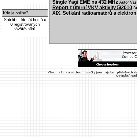
Single Yagi EME na 432 MHz
Autor
Vas
Report z úterní VKV aktivity 5/2010
A
XIX. Setkání radioamatérů a elektron
Kdo je online?
Satelit si čte 24 hostů a
0 registrovaných
návštěvníků.
Všechna loga a obchodní značky jsou majetkem příslušných vla
Optimální rozl