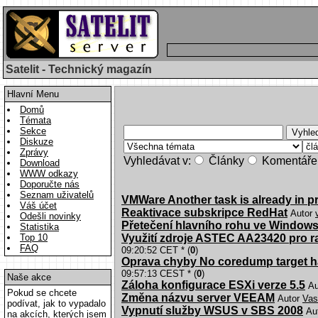
Satelit - Technický magazín
Hlavní Menu
Domů
Témata
Sekce
Diskuze
Zprávy
Vyhledávat v:
Články
Komentáře
Download
WWW odkazy
Doporučte nás
Seznam uživatelů
VMWare Another task is already in p
Váš účet
Reaktivace subskripce RedHat
Autor
Odešli novinky
Přetečení hlavního rohu ve Windows
Statistika
Top 10
Využití zdroje ASTEC AA23420 pro
FAQ
09:20:52 CET * (
0
)
Oprava chyby No coredump target h
09:57:13 CEST * (
0
)
Naše akce
Záloha konfigurace ESXi verze 5.5
Au
Pokud se chcete
Změna názvu server VEEAM
Autor
Vas
podívat, jak to vypadalo
Vypnutí služby WSUS v SBS 2008
Au
na akcích, kterých jsem