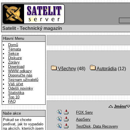
Satelit - Technický magazín
Hlavní Menu
Domů
Témata
Sekce
Diskuze
Zprávy
Download
Všechny
(48)
Autorádia
(12
WWW odkazy
Doporučte nás
Seznam uživatelů
Váš účet
Odešli novinky
Statistika
Top 10
FAQ
Jméno
FOX Serv
Naše akce
AppServ
Pokud se chcete
podívat, jak to vypadalo
TestDisk, Data Recovery
na akcích, kterých jsem