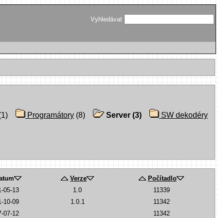
Vyhledávat
(1)
Programátory
(8)
Server (3)
SW dekodéry
atum
Verze
Počítadlo
1-05-13
1.0
11339
1-10-09
1.0.1
11342
7-07-12
11342