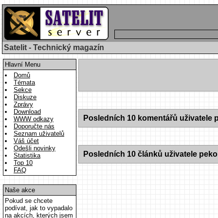
Satelit - Technický magazín
Hlavní Menu
Domů
Témata
Sekce
Diskuze
Zprávy
Download
Posledních 10 komentářů uživatele 
WWW odkazy
Doporučte nás
Seznam uživatelů
Váš účet
Odešli novinky
Posledních 10 článků uživatele peko
Statistika
Top 10
FAQ
Naše akce
Pokud se chcete
podívat, jak to vypadalo
na akcích, kterých jsem