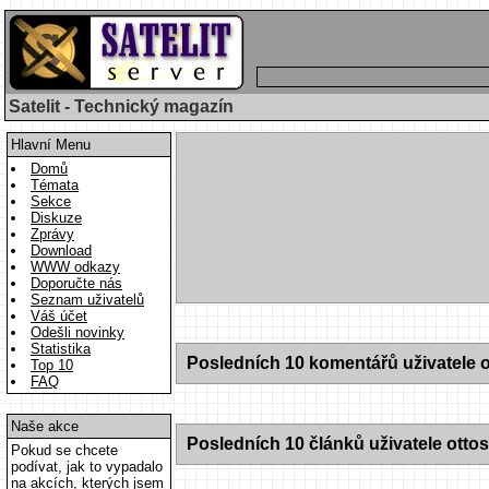
Satelit - Technický magazín
Hlavní Menu
Domů
Témata
Sekce
Diskuze
Zprávy
Download
WWW odkazy
Doporučte nás
Seznam uživatelů
Váš účet
Odešli novinky
Statistika
Posledních 10 komentářů uživatele o
Top 10
FAQ
Naše akce
Posledních 10 článků uživatele otto
Pokud se chcete
podívat, jak to vypadalo
na akcích, kterých jsem