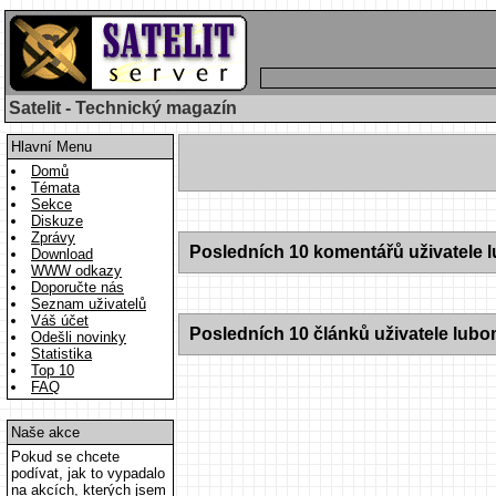
Satelit - Technický magazín
Hlavní Menu
Domů
Témata
Sekce
Diskuze
Zprávy
Posledních 10 komentářů uživatele 
Download
WWW odkazy
Doporučte nás
Seznam uživatelů
Váš účet
Posledních 10 článků uživatele lubo
Odešli novinky
Statistika
Top 10
FAQ
Naše akce
Pokud se chcete
podívat, jak to vypadalo
na akcích, kterých jsem