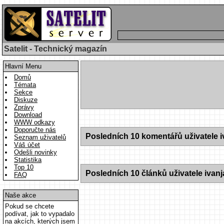
Satelit - Technický magazín
Hlavní Menu
Domů
Témata
Sekce
Diskuze
Zprávy
Download
WWW odkazy
Doporučte nás
Posledních 10 komentářů uživatele i
Seznam uživatelů
Váš účet
Odešli novinky
Statistika
Top 10
Posledních 10 článků uživatele ivanj
FAQ
Naše akce
Pokud se chcete
podívat, jak to vypadalo
na akcích, kterých jsem