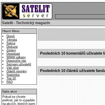
Satelit - Technický magazín
Hlavní Menu
Domů
Témata
Sekce
Diskuze
Zprávy
Posledních 10 komentářů uživatele 
Download
WWW odkazy
Doporučte nás
Seznam uživatelů
Váš účet
Posledních 10 článků uživatele fand
Odešli novinky
Statistika
Top 10
FAQ
Naše akce
Pokud se chcete
podívat, jak to vypadalo
na akcích, kterých jsem