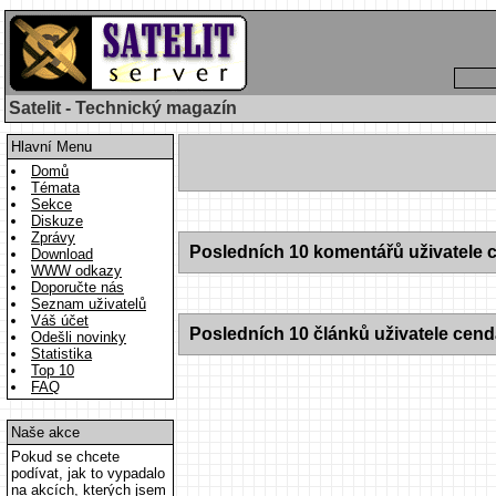
Satelit - Technický magazín
Hlavní Menu
Domů
Témata
Sekce
Diskuze
Zprávy
Posledních 10 komentářů uživatele 
Download
WWW odkazy
Doporučte nás
Seznam uživatelů
Váš účet
Posledních 10 článků uživatele cen
Odešli novinky
Statistika
Top 10
FAQ
Naše akce
Pokud se chcete
podívat, jak to vypadalo
na akcích, kterých jsem