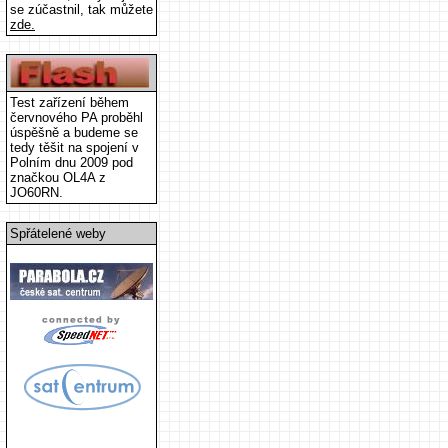
se zúčastnil, tak můžete
zde.
Test zařízení během
červnového PA proběhl
úspěšně a budeme se
tedy těšit na spojení v
Polním dnu 2009 pod
značkou OL4A z
JO60RN.
Spřátelené weby