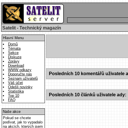
Satelit - Technický magazín
Hlavní Menu
Domů
Témata
Sekce
Diskuze
Zprávy
Download
WWW odkazy
Posledních 10 komentářů uživatele 
Doporučte nás
Seznam uživatelů
Váš účet
Odešli novinky
Statistika
Posledních 10 článků uživatele ady:
Top 10
FAQ
Naše akce
Pokud se chcete
podívat, jak to vypadalo
na akcích, kterých jsem