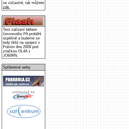
se zúčastnil, tak můžete
zde.
Test zařízení během
červnového PA proběhl
úspěšně a budeme se
tedy těšit na spojení v
Polním dnu 2009 pod
značkou OL4A z
JO60RN.
Spřátelené weby