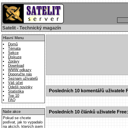
Satelit - Technický magazín
Hlavní Menu
Domů
Témata
Sekce
Diskuze
Zprávy
Download
WWW odkazy
Doporučte nás
Seznam uživatelů
Váš účet
Odešli novinky
Posledních 10 komentářů uživatele F
Statistika
Top 10
FAQ
Naše akce
Posledních 10 článků uživatele Free:
Pokud se chcete
podívat, jak to vypadalo
na akcích, kterých jsem