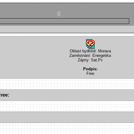
Oblast bydliště: Morava
Zaměstnání: Energetika
Zájmy: Sat,Pc
Podpis:
Free
ree: