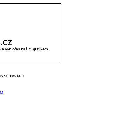
.CZ
 a vytvořen naším grafikem.
hnický magazín
44