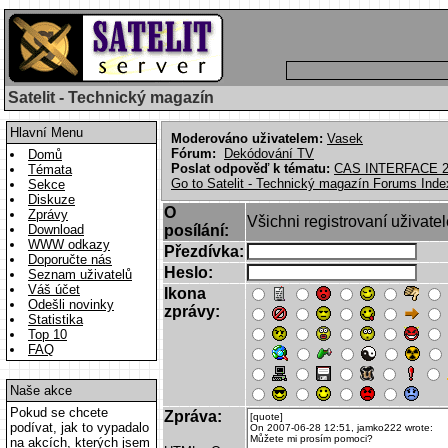
Satelit - Technický magazín
Hlavní Menu
Moderováno uživatelem:
Vasek
Fórum:
Dekódování TV
Domů
Poslat odpověď k tématu:
CAS INTERFACE 
Témata
Go to Satelit - Technický magazín Forums Inde
Sekce
Diskuze
O
Zprávy
Všichni registrovaní uživate
Download
posílání:
WWW odkazy
Přezdívka:
Doporučte nás
Heslo:
Seznam uživatelů
Váš účet
Ikona
Odešli novinky
zprávy:
Statistika
Top 10
FAQ
Naše akce
Pokud se chcete
Zpráva:
podívat, jak to vypadalo
na akcích, kterých jsem