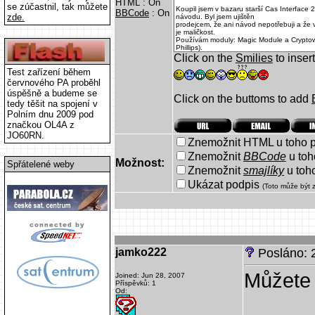
HTML : On
se zúčastnil, tak můžete
BBCode
: On
zde.
Click on the
Smilies
to inser
Test zařízení během
červnového PA proběhl
úspěšně a budeme se
Click on the buttoms to add
tedy těšit na spojení v
Polním dnu 2009 pod
značkou OL4A z
JO60RN.
Znemožnit HTML u toho p
Znemožnit
BBCode
u toh
Možnost:
Spřátelené weby
Znemožnit
smajlíky
u toh
Ukázat podpis
(Toto může být 
jamko222
Posláno: 
Můžete
Joined: Jun 28, 2007
Příspěvků: 1
Od: