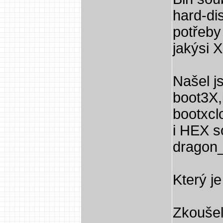
hard-di
potřeby
jakýsi X
Našel j
boot3X,
bootxcl
i HEX s
dragon_
Který j
Zkoušel