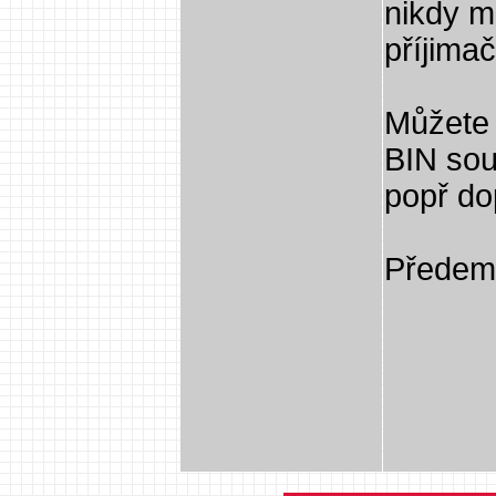
nikdy m
příjima
Můžete 
BIN sou
popř do
Předem 