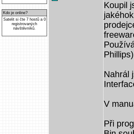
Koupil 
jakéhok
Kdo je online?
Satelit si čte 7 hostů a 0
prodejc
registrovaných
návštěvníků.
freewar
Používá
Phillips)
Nahrál 
Interfa
V manuá
Při pro
Bin sou