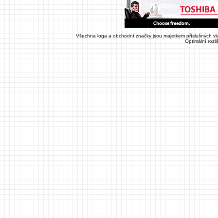
Všechna loga a obchodní značky jsou majetkem příslušných vla
Optimální rozl