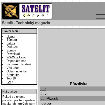
Satelit - Technický magazín
Hlavní Menu
Domů
Témata
Sekce
Diskuze
Zprávy
Download
WWW odkazy
Doporučte nás
Seznam uživatelů
Váš účet
Odešli novinky
Statistika
Top 10
FAQ
Přezdívka
joe
Naše akce
Juve
Pokud se chcete
JanPtacek
podívat, jak to vypadalo
joejoe
na akcích, kterých jsem