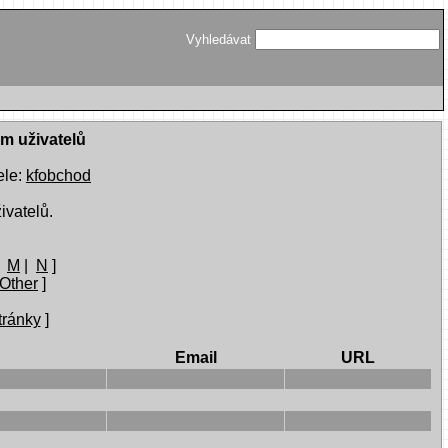
Vyhledávat
am uživatelů
ele:
kfobchod
ivatelů.
|
M
|
N
]
Other
]
tránky
]
Email
URL