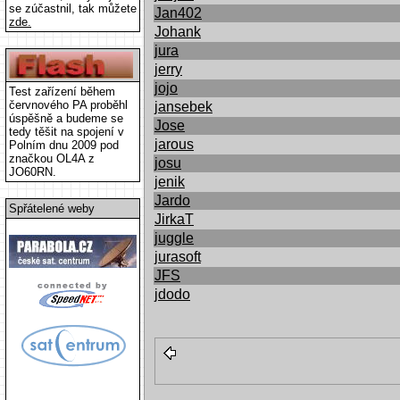
se zúčastnil, tak můžete
Jan402
zde.
Johank
jura
jerry
jojo
Test zařízení během
červnového PA proběhl
jansebek
úspěšně a budeme se
Jose
tedy těšit na spojení v
jarous
Polním dnu 2009 pod
značkou OL4A z
josu
JO60RN.
jenik
Jardo
Spřátelené weby
JirkaT
juggle
jurasoft
JFS
jdodo