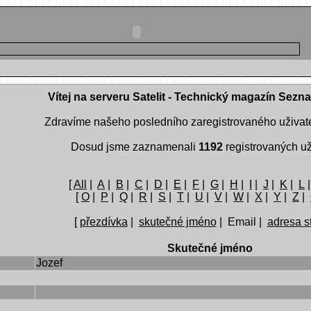
Vítej na serveru Satelit - Technický magazín Sezn
Zdravíme našeho posledního zaregistrovaného uživat
Dosud jsme zaznamenali
1192
registrovaných už
[
All
|
A
|
B
|
C
|
D
|
E
|
F
|
G
|
H
|
I
|
J
|
K
|
L
[
O
|
P
|
Q
|
R
|
S
|
T
|
U
|
V
|
W
|
X
|
Y
|
Z
|
[
přezdívka
|
skutečné jméno
| Email |
adresa s
Skutečné jméno
Jozef