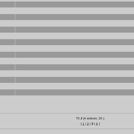
70
J
(4 stránek, 20 ).
[
1
|
2
|
3
|
4
]