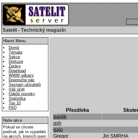
Satelit - Technický magazín
Hlavní Menu
Domů
Témata
Sekce
Diskuze
Zprávy
Download
WWW odkazy
Doporučte nás
Seznam uživatelů
Váš účet
Odešli novinky
Statistika
Top 10
FAQ
Přezdívka
Skute
gajdik
Naše akce
gsh
Pokud se chcete
gajo
podívat, jak to vypadalo
Gregor
Jiri SMRHA
na akcích, kterých jsem