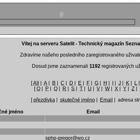
Vítej na serveru Satelit - Technický magazín Sezn
Zdravíme našeho posledního zaregistrovaného uživat
Dosud jsme zaznamenali
1192
registrovaných už
[
All
|
A
|
B
|
C
|
D
|
E
|
F
|
G
|
H
|
I
|
J
|
K
|
L
[
O
|
P
|
Q
|
R
|
S
|
T
|
U
|
V
|
W
|
X
|
Y
|
Z
|
[
přezdívka
|
skutečné jméno
|
Email
| adresa str
čné jméno
Email
sphp-gregor@wo.cz