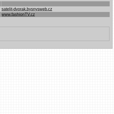
satelit-dvorak.bysnysweb.cz
www.fashionTV.cz