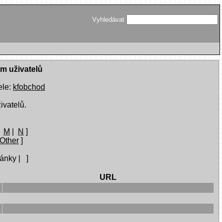
Vyhledávat
am uživatelů
ele:
kfobchod
ivatelů.
|
M
|
N
]
Other
]
ánky | ]
URL