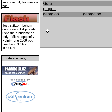
se zúčastnil, tak můžete
Guru
zde.
grupen
georgioo
georggioo
Test zařízení během
červnového PA proběhl
úspěšně a budeme se
tedy těšit na spojení v
Polním dnu 2009 pod
značkou OL4A z
JO60RN.
Spřátelené weby