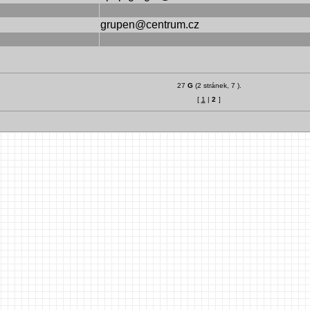
grupen@centrum.cz
27
G
(2 stránek, 7 ).
[
1
|
2
]