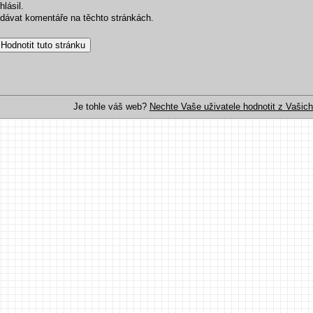
hlásil.
řidávat komentáře na těchto stránkách.
Je tohle váš web?
Nechte Vaše uživatele hodnotit z Vašich