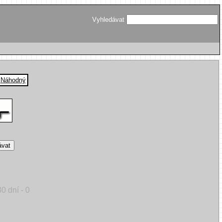
Vyhledávat
|
Náhodný
0 dní - 0