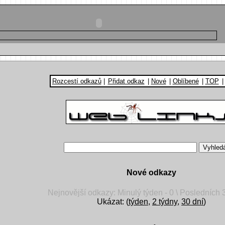
Rozcestí odkazů
|
Přidat odkaz
|
Nové
|
Oblíbené
|
TOP
Nové odkazy
Nejnovější odkazy: Minulý týden - 0 \ Posledních 3
Ukázat: (
týden
,
2 týdny
,
30 dní
)