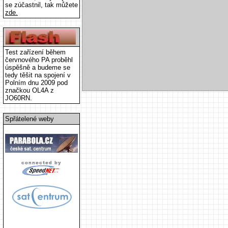
se zúčastnil, tak můžete
zde.
Test zařízení během
červnového PA proběhl
úspěšně a budeme se
tedy těšit na spojení v
Polním dnu 2009 pod
značkou OL4A z
JO60RN.
Spřátelené weby