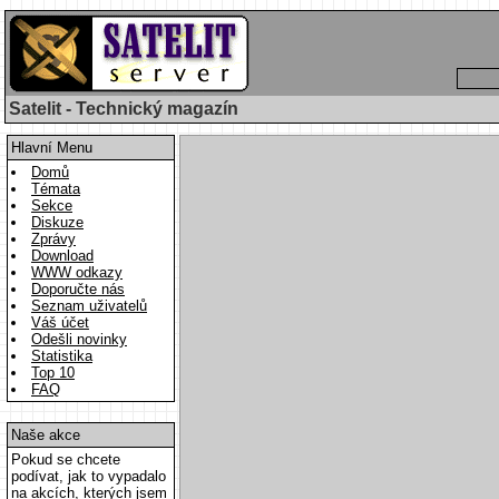
Satelit - Technický magazín
Hlavní Menu
Domů
Témata
Sekce
Diskuze
Zprávy
Download
WWW odkazy
Doporučte nás
Seznam uživatelů
Váš účet
Odešli novinky
Statistika
Top 10
FAQ
Naše akce
Pokud se chcete
podívat, jak to vypadalo
na akcích, kterých jsem