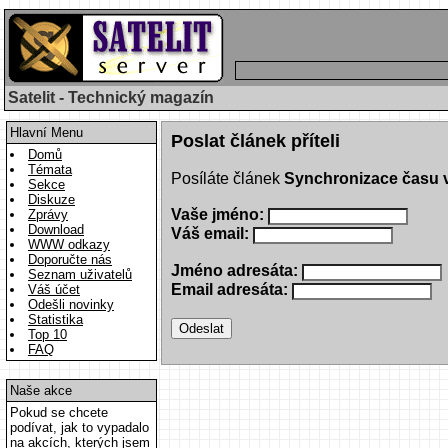
Satelit - Technický magazín
Hlavní Menu
Poslat článek příteli
Domů
Témata
Posíláte článek
Synchronizace času 
Sekce
Diskuze
Vaše jméno:
Zprávy
Download
Váš email:
WWW odkazy
Doporučte nás
Jméno adresáta:
Seznam uživatelů
Email adresáta:
Váš účet
Odešli novinky
Statistika
Top 10
FAQ
Naše akce
Pokud se chcete
podívat, jak to vypadalo
na akcích, kterých jsem