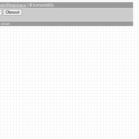
gin/Registrace
|
0
komentářůs
h obsah.