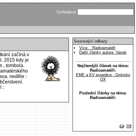
Vyhledávat
Související odkazy
Více... Radioamatéři
Další články autora: Vasek
tkání začíná v
6. 2015 kdy je
 , tombola.
Nejčtenější článek na téma:
Radioamatéři:
ioamatérského
EME a KV expedice - Grónsko
va. neděle :
OX
bčerstvení.
 :
Poslední články na téma:
Radioamatéři: