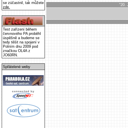
se zúčastnil, tak můžete
"20. 
zde.
Test zařízení během
červnového PA proběhl
úspěšně a budeme se
tedy těšit na spojení v
Polním dnu 2009 pod
značkou OL4A z
JO60RN.
Spřátelené weby