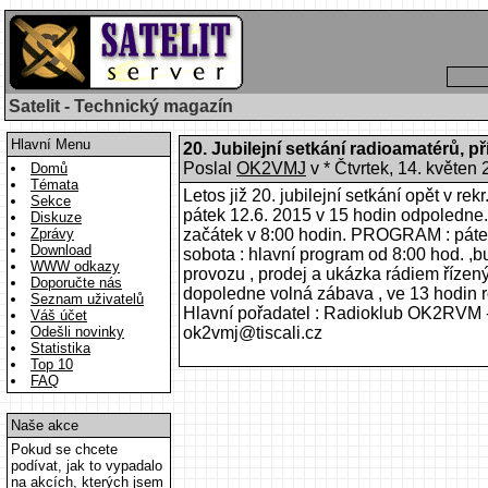
Satelit - Technický magazín
Hlavní Menu
20. Jubilejní setkání radioamatérů, 
Poslal
OK2VMJ
v * Čtvrtek, 14. květe
Domů
Témata
Letos již 20. jubilejní setkání opět v r
Sekce
pátek 12.6. 2015 v 15 hodin odpoledne. 
Diskuze
Zprávy
začátek v 8:00 hodin. PROGRAM : pátek
Download
sobota : hlavní program od 8:00 hod. ,b
WWW odkazy
provozu , prodej a ukázka rádiem řízen
Doporučte nás
dopoledne volná zábava , ve 13 hodin 
Seznam uživatelů
Hlavní pořadatel : Radioklub OK2RVM - 
Váš účet
Odešli novinky
ok2vmj@tiscali.cz
Statistika
Top 10
FAQ
Naše akce
Pokud se chcete
podívat, jak to vypadalo
na akcích, kterých jsem