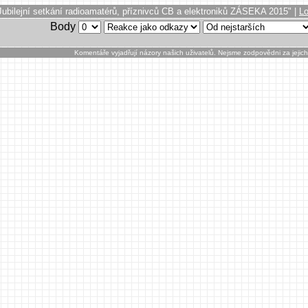
Jubilejní setkání radioamatérů, příznivců CB a elektroniků ZÁSEKA 2015" |
Lo
Body
Komentáře vyjadřují názory našich uživatelů. Nejsme zodpovědni za jejic