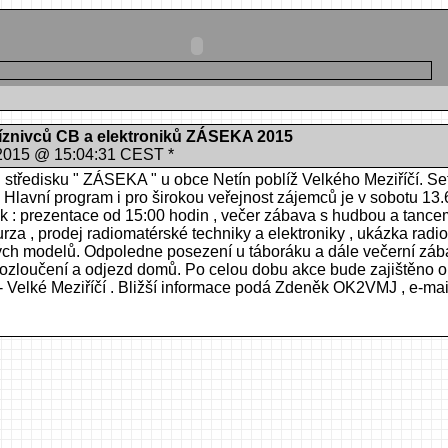
příznivců CB a elektroniků ZÁSEKA 2015
n 2015 @ 15:04:31 CEST *
ekr. středisku " ZÁSEKA " u obce Netín poblíž Velkého Meziříčí. Se
Hlavní program i pro širokou veřejnost zájemců je v sobotu 13.
 : prezentace od 15:00 hodin , večer zábava s hudbou a tancem
urza , prodej radiomatérské techniky a elektroniky , ukázka rad
ých modelů. Odpoledne posezení u táboráku a dále večerní zába
rozloučení a odjezd domů. Po celou dobu akce bude zajištěno o
Velké Meziříčí . Bližší informace podá Zdeněk OK2VMJ , e-mail