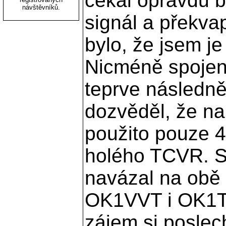
Body
Kdo je online?
Komentáře vyjad
Satelit si čte 8 hostů a 0
registrovaných
návštěvníků.
Všechna loga a obchodní značky jsou majetkem příslušných vla
Optimální rozl