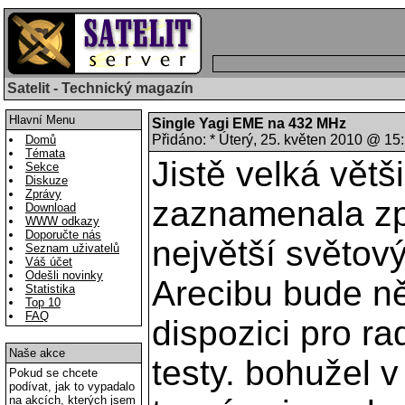
Satelit - Technický magazín
Hlavní Menu
Single Yagi EME na 432 MHz
Přidáno: * Úterý, 25. květen 2010 @ 1
Domů
Témata
Jistě velká většina z Vás
Sekce
Diskuze
o tom, že největší světový 
Zprávy
Download
Arecibu bude několik dnů k
WWW odkazy
Doporučte nás
radioamatérské testy. bohu
Seznam uživatelů
možném termínu jsem byl j
Váš účet
Odešli novinky
kilometrů od Portorika a mo
Statistika
Top 10
spíš na tropo, tak druhé tes
FAQ
Naše akce
Pokud se chcete
podívat, jak to vypadalo
na akcích, kterých jsem