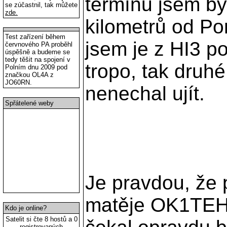
Je pravdou, že po nahráv
se zúčastnil, tak můžete
zde.
jsem čekal opravdu bombas
pro mne bylo, že jsem je o
se podařilo a teprve násle
Test zařízení během
jejich straně bylo použito
červnového PA proběhl
úspěšně a budeme se
TCVR. Spojení jsem naváz
tedy těšit na spojení v
Polním dnu 2009 pod
OK1VVT i OK1TT a pokud m
značkou OL4A z
to hrálo na jedné stařičké 
JO60RN.
železný držák pro připrav
Spřátelené weby
předzesilovač 1dB šumovéh
10 kabelu jak na příjmu tak
kabelu zbylo z GS-35 odha
500W. Jedná s eopravdu o u
chcete poslechnout nahrávk
položený na TCVR můžet
"Single Yag